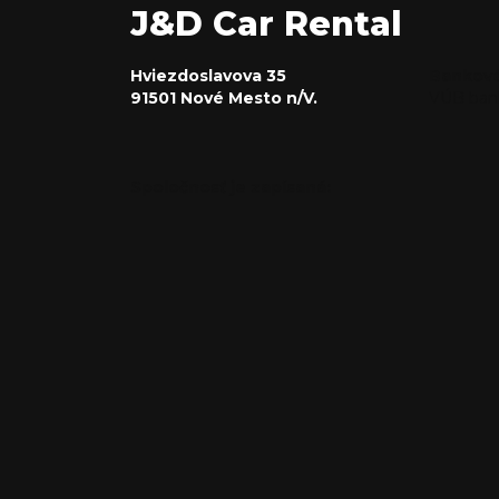
J&D Car Rental
Hviezdoslavova 35
Bankové
91501 Nové Mesto n/V.
VÚB bank
Spoločnosť je zapísaná: