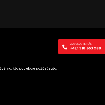
+421 918 963 988
dému, kto potrebuje požičať auto.