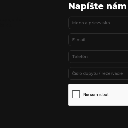
Napíšte nám
 spojenie:
a, a.s.