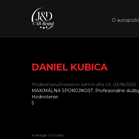
Skočiť na hlavný obsah
O autopožič
DANIEL KUBICA
Pridané používateľom
admin
dňa Ut, 03/18/2025 -
MAXIMÁLNA SPOKOJNOSŤ. Profesionálne služby a p
Hodnotenie:
5
Average:
5
(
1
vote)