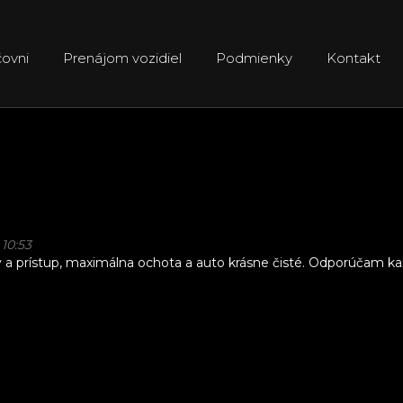
ovni
Prenájom vozidiel
Podmienky
Kontakt
 10:53
rístup, maximálna ochota a auto krásne čisté. Odporúčam kaž